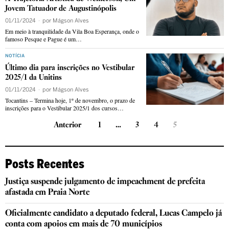
Jovem Tatuador de Augustinópolis
01/11/2024
por
Mágson Alves
Em meio à tranquilidade da Vila Boa Esperança, onde o
famoso Pesque e Pague é um…
NOTÍCIA
Último dia para inscrições no Vestibular
2025/1 da Unitins
01/11/2024
por
Mágson Alves
Tocantins – Termina hoje, 1º de novembro, o prazo de
inscrições para o Vestibular 2025/1 dos cursos…
Anterior
1
…
3
4
5
Posts Recentes
Justiça suspende julgamento de impeachment de prefeita
afastada em Praia Norte
Oficialmente candidato a deputado federal, Lucas Campelo já
conta com apoios em mais de 70 municípios