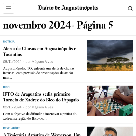
novembro 2024
- Página 5
NOTÍCIA
Alerta de Chuvas em Augustinópolis e
Tocantins
05/11/2024
por
Mágson Alves
Augustinópolis, TO, enfrenta um alerta de chuvas
intensas, com previsão de precipitações de até 50
mm…
BICO
IFTO de Araguatins sedia primeiro
Torneio de Xadrez do Bico do Papagaio
02/11/2024
por
Mágson Alves
Com o objetivo de difundir e incentivar a prática do
xadrez na região do Bico do…
REVELAÇÕES
A Trajetória Artística de Wemerson, Um