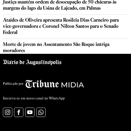
Justiça mantém ordem de desocupação de 50 chácaras às
margens do lago da Usina de Lajeado, em Palmas
Ataídes de Oliveira apresenta Rosileia Dias Carneiro para
vice-governadora e Coronel Nilton Santos para o Senado
Federal
Morte de jovem no Assentamento São Roque intriga
moradores
Publicado por
Inscreva-se em nosso canal no WhatsApp