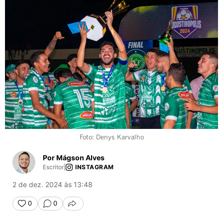
Foto: Denys Karvalho
Por Mágson Alves
Escritor
|
INSTAGRAM
2 de dez. 2024 às 13:48
0
0
COMPARTILHAR