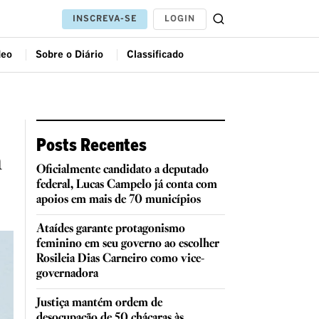
LOGIN
INSCREVA-SE
deo
Sobre o Diário
Classificado
Posts Recentes
m
Oficialmente candidato a deputado
federal, Lucas Campelo já conta com
apoios em mais de 70 municípios
Ataídes garante protagonismo
feminino em seu governo ao escolher
Rosileia Dias Carneiro como vice-
governadora
Justiça mantém ordem de
desocupação de 50 chácaras às