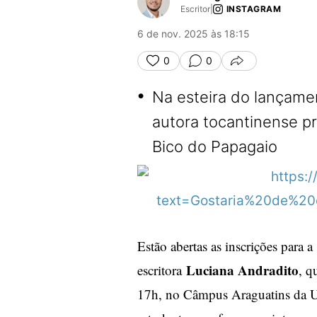
Escritor
|
INSTAGRAM
6 de nov. 2025 às 18:15
0
0
COMPARTILHA
•
Na esteira do lançamen
autora tocantinense pr
Bico do Papagaio
Estão abertas as inscrições para a
Luciana Andradito
escritora
, q
17h, no Câmpus Araguatins da Unit