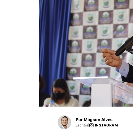
Por Mágson Alves
Escritor
|
INSTAGRAM