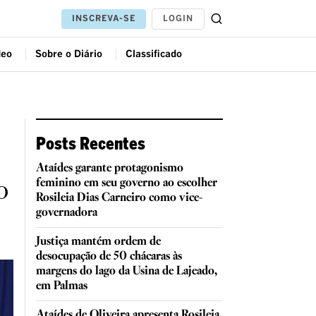
LOGIN
INSCREVA-SE
deo
Sobre o Diário
Classificado
Posts Recentes
Ataídes garante protagonismo
o
feminino em seu governo ao escolher
Rosileia Dias Carneiro como vice-
governadora
Justiça mantém ordem de
desocupação de 50 chácaras às
margens do lago da Usina de Lajeado,
em Palmas
Ataídes de Oliveira apresenta Rosileia