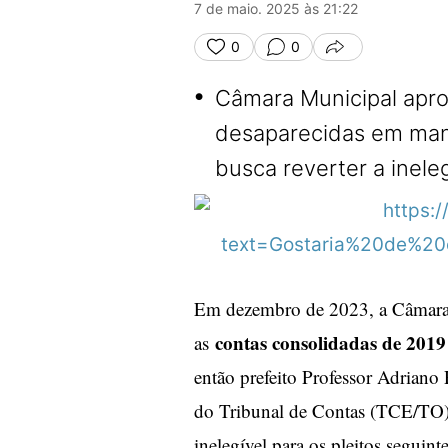
7 de maio. 2025 às 21:22
0
0
COMPARTILHA
•
Câmara Municipal apro
desaparecidas em man
busca reverter a inele
Em dezembro de 2023, a Câmara 
contas consolidadas de 2019
as
então prefeito Professor Adriano
do Tribunal de Contas (TCE/TO
inelegível para os pleitos seguint