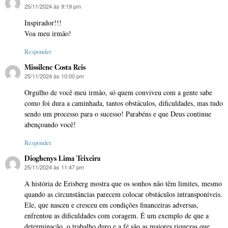
25/11/2024 às 9:19 pm
disse:
Inspirador!!!
Voa meu irmão!
Responder
Missilene Costa Reis
25/11/2024 às 10:00 pm
disse:
Orgulho de você meu irmão, só quem conviveu com a gente sabe
como foi dura a caminhada, tantos obstáculos, dificuldades, mas tudo
sendo um processo para o sucesso! Parabéns e que Deus continue
abençoando você!
Responder
Dioghenys Lima Teixeira
25/11/2024 às 11:47 pm
disse:
A história de Erisberg mostra que os sonhos não têm limites, mesmo
quando as circunstâncias parecem colocar obstáculos intransponíveis.
Ele, que nasceu e cresceu em condições financeiras adversas,
enfrentou as dificuldades com coragem. É um exemplo de que a
determinação, o trabalho duro e a fé são as maiores riquezas que