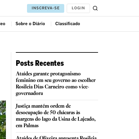
LOGIN
INSCREVA-SE
deo
Sobre o Diário
Classificado
Posts Recentes
Ataídes garante protagonismo
feminino em seu governo ao escolher
Rosileia Dias Carneiro como vice-
governadora
Justiça mantém ordem de
desocupação de 50 chácaras às
margens do lago da Usina de Lajeado,
em Palmas
Ataídes de Oliveira apresenta Rosileia