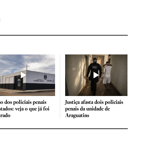
o dos policiais penais
Justiça afasta dois policiais
stados: veja o que já foi
penais da unidade de
urado
Araguatins