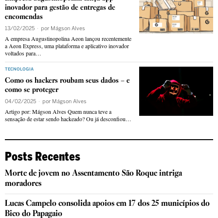
inovador para gestão de entregas de
encomendas
13/02/2025
por
Mágson Alves
A empresa Augustinopolina Aeon lançou recentemente
a Aeon Express, uma plataforma e aplicativo inovador
voltados para…
TECNOLOGIA
Como os hackers roubam seus dados – e
como se proteger
04/02/2025
por
Mágson Alves
Artigo por: Mágson Alves Quem nunca teve a
sensação de estar sendo hackeado? Ou já desconfiou…
Posts Recentes
Morte de jovem no Assentamento São Roque intriga
moradores
Lucas Campelo consolida apoios em 17 dos 25 municípios do
Bico do Papagaio