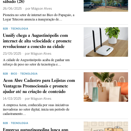
sábado (28)
26/06/2025
por
Mágson Alves
Pioneira no setor de internet no Bico do Papagaio, a
Logar Telecom anuncia a inauguração de…
B2B
·
TECNOLOGIA
Unnify chega a Augustinópolis com
internet de alta velocidade e promete
revolucionar a conexão na cidade
23/05/2025
por
Mágson Alves
A cidade de Augustinópolis acaba de ganhar um
reforço de peso no setor de tecnologia e…
B2B
·
BICO
·
TECNOLOGIA
Aeon Abre Cadastro para Lojistas com
Vantagens Promocionais e promete
ajudar até na criação de conteúdo
14/03/2025
por
Mágson Alves
A empresa Aeon, conhecida por suas iniciativas
inovadoras no setor digital, inicia um período de
cadastramento…
B2B
·
TECNOLOGIA
Empresa augustinopolina lança app