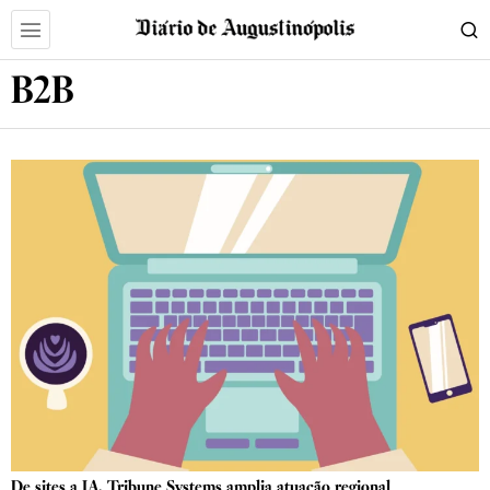
B2B
De sites a IA, Tribune Systems amplia atuação regional