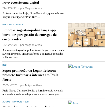
novo ecossistema digital
21/02/2025
por
Mágson Alves
A Aeon anunciou hoje, 21 de Fevereiro, que em breve
lançará um super APP no Bico…
B2B
·
TECNOLOGIA
Empresa augustinopolina lança app
inovador para gestão de entregas de
encomendas
13/02/2025
por
Mágson Alves
A empresa Augustinopolina Aeon lançou recentemente
a Aeon Express, uma plataforma e aplicativo inovador
voltados para…
B2B
Super promoção da Logar Telecom
promete turbinar a internet em Praia
Norte
20/01/2025
por
Mágson Alves
Praia Norte, Carrasco Bonito e Firmino estão vivendo
um verdadeiro boom digital com a nova promoção…
AUGUSTINÓPOLIS
·
B2B