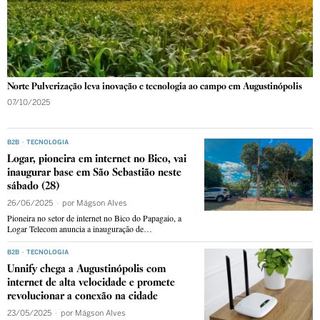
Norte Pulverização leva inovação e tecnologia ao campo em Augustinópolis
07/10/2025
B2B
·
TECNOLOGIA
Logar, pioneira em internet no Bico, vai
inaugurar base em São Sebastião neste
sábado (28)
26/06/2025
por
Mágson Alves
Pioneira no setor de internet no Bico do Papagaio, a
Logar Telecom anuncia a inauguração de…
B2B
·
TECNOLOGIA
Unnify chega a Augustinópolis com
internet de alta velocidade e promete
revolucionar a conexão na cidade
23/05/2025
por
Mágson Alves