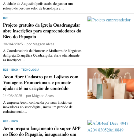
A cidade de Augustinópolis acaba de ganhar um
reforço de peso no setor de tecnologia e…
B2B
Projeto gratuito da Igreja Quadrangular
abre inscrições para empreendedores do
Bico do Papagaio
30/04/2025
por
Mágson Alves
A Coordenadoria de Homens e Mulheres de Negócios
da Igreja Evangélica Quadrangular abriu oficialmente
as inscrições…
B2B
·
BICO
·
TECNOLOGIA
Aeon Abre Cadastro para Lojistas com
Vantagens Promocionais e promete
ajudar até na criação de conteúdo
14/03/2025
por
Mágson Alves
A empresa Aeon, conhecida por suas iniciativas
inovadoras no setor digital, inicia um período de
cadastramento…
B2B
·
BICO
Aeon prepara lançamento de super APP
no Bico do Papagaio, inaugurando um