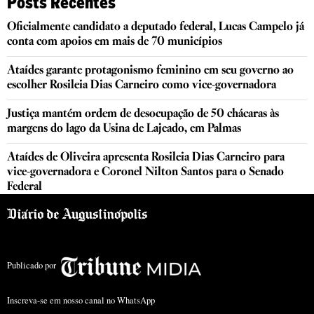
Posts Recentes
Oficialmente candidato a deputado federal, Lucas Campelo já
conta com apoios em mais de 70 municípios
Ataídes garante protagonismo feminino em seu governo ao
escolher Rosileia Dias Carneiro como vice-governadora
Justiça mantém ordem de desocupação de 50 chácaras às
margens do lago da Usina de Lajeado, em Palmas
Ataídes de Oliveira apresenta Rosileia Dias Carneiro para
vice-governadora e Coronel Nilton Santos para o Senado
Federal
Publicado por
Inscreva-se em nosso canal no WhatsApp