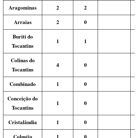
Aragominas
2
2
Arraias
2
0
Buriti do
1
1
Tocantins
Colinas do
4
0
Tocantins
Combinado
1
0
Conceição do
1
0
Tocantins
Cristalândia
1
0
Colméia
1
0