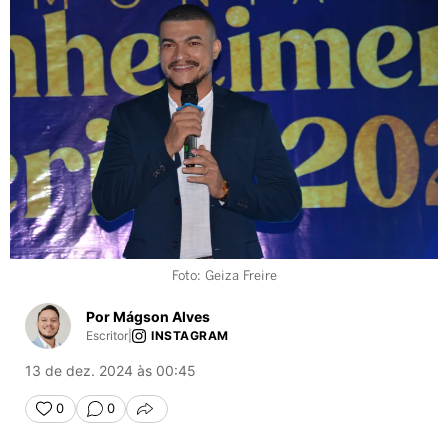
Foto: Geiza Freire
Por Mágson Alves
Escritor
|
INSTAGRAM
13 de dez. 2024 às 00:45
0
0
COMPARTILHAR