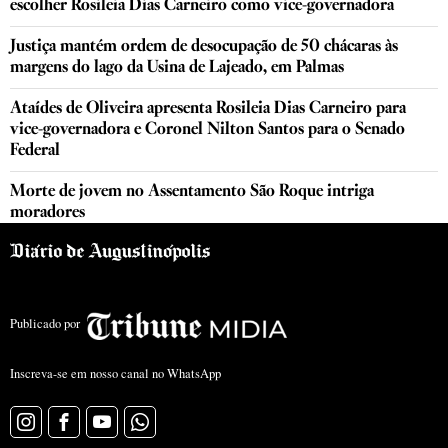
escolher Rosileia Dias Carneiro como vice-governadora
Justiça mantém ordem de desocupação de 50 chácaras às
margens do lago da Usina de Lajeado, em Palmas
Ataídes de Oliveira apresenta Rosileia Dias Carneiro para
vice-governadora e Coronel Nilton Santos para o Senado
Federal
Morte de jovem no Assentamento São Roque intriga
moradores
Publicado por
Inscreva-se em nosso canal no WhatsApp