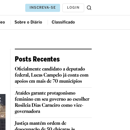
LOGIN
INSCREVA-SE
deo
Sobre o Diário
Classificado
Posts Recentes
Oficialmente candidato a deputado
federal, Lucas Campelo já conta com
apoios em mais de 70 municípios
Ataídes garante protagonismo
feminino em seu governo ao escolher
Rosileia Dias Carneiro como vice-
governadora
Justiça mantém ordem de
desocupação de 50 chácaras às