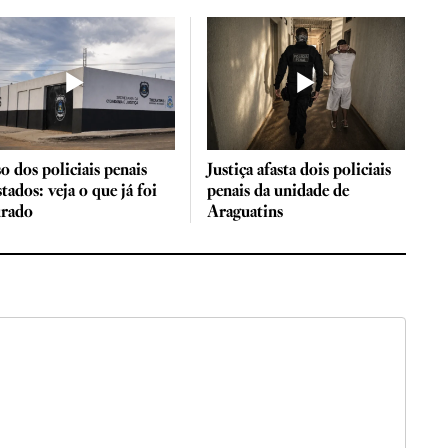
o dos policiais penais
Justiça afasta dois policiais
stados: veja o que já foi
penais da unidade de
urado
Araguatins