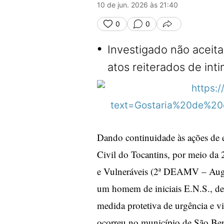
10 de jun. 2026 às 21:40
0
0
COMPARTILHA
•
Investigado não aceita
atos reiterados de int
Dando continuidade às ações de e
Civil do Tocantins, por meio da 
e Vulneráveis (2ª DEAMV – August
um homem de iniciais E.N.S., de
medida protetiva de urgência e v
ocorreu no município de São Bent