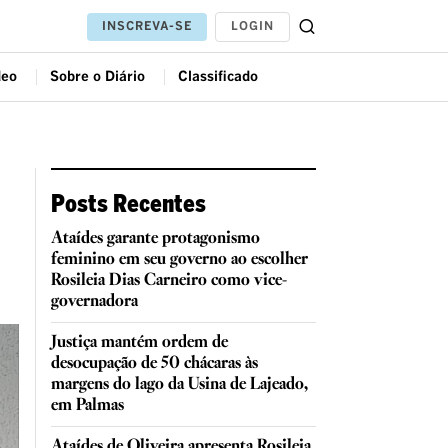
LOGIN
INSCREVA-SE
deo
Sobre o Diário
Classificado
Posts Recentes
Ataídes garante protagonismo
feminino em seu governo ao escolher
Rosileia Dias Carneiro como vice-
governadora
Justiça mantém ordem de
desocupação de 50 chácaras às
margens do lago da Usina de Lajeado,
em Palmas
Ataídes de Oliveira apresenta Rosileia