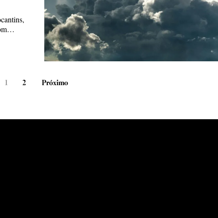
cantins,
 com…
1
2
Próximo