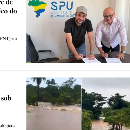
re de
ico do
UFNT) e a
 sob
rológicos