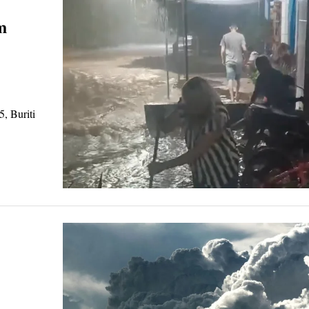
m
5, Buriti