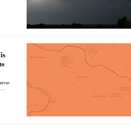
is
as
chuvas
al…