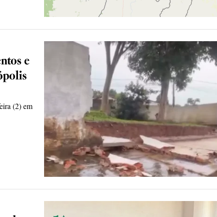
ntos e
ópolis
eira (2) em