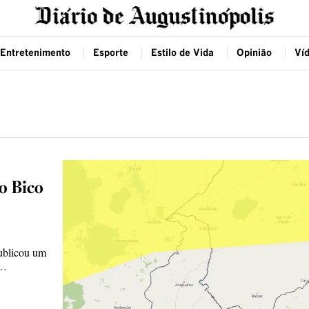
Entretenimento
Esporte
Estilo de Vida
Opinião
Ví
 o Bico
ublicou um
a…