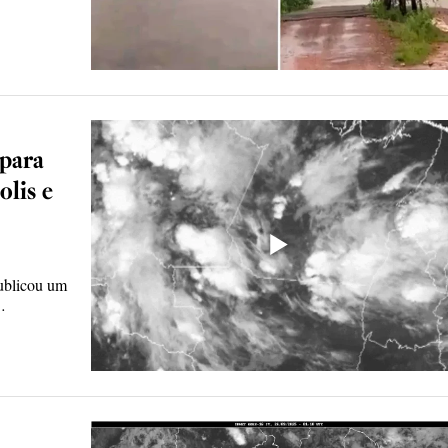
 para
olis e
ublicou um
…