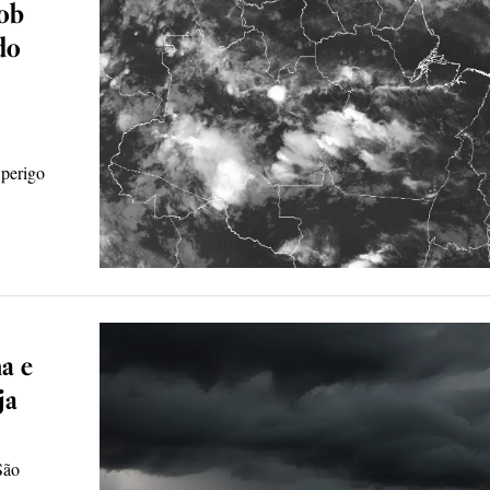
sob
do
 perigo
a e
ja
São