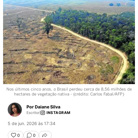
Nos últimos cinco anos, o Brasil perdeu cerca de 8,56 milhões de
hectares de vegetação nativa - (crédito: Carlos Fabal/AFP)
Por Daiane Silva
Escritor
|
INSTAGRAM
5 de jun. 2026 às 17:34
0
0
COMPARTILHAR