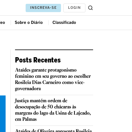
LOGIN
INSCREVA-SE
deo
Sobre o Diário
Classificado
Posts Recentes
Ataídes garante protagonismo
feminino em seu governo ao escolher
Rosileia Dias Carneiro como vice-
governadora
Justiça mantém ordem de
desocupação de 50 chácaras às
margens do lago da Usina de Lajeado,
em Palmas
Ataídes de Oliveira apresenta Rosileia