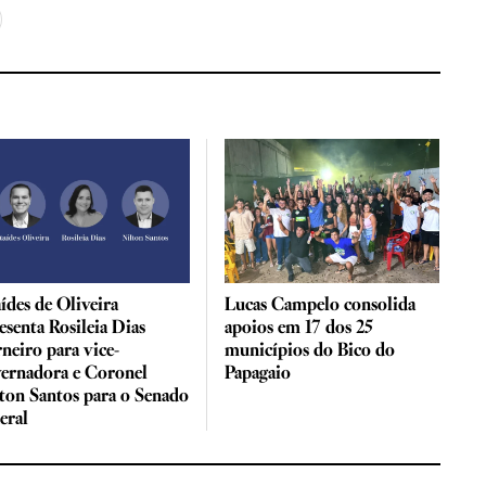
ídes de Oliveira
Lucas Campelo consolida
esenta Rosileia Dias
apoios em 17 dos 25
neiro para vice-
municípios do Bico do
ernadora e Coronel
Papagaio
ton Santos para o Senado
eral