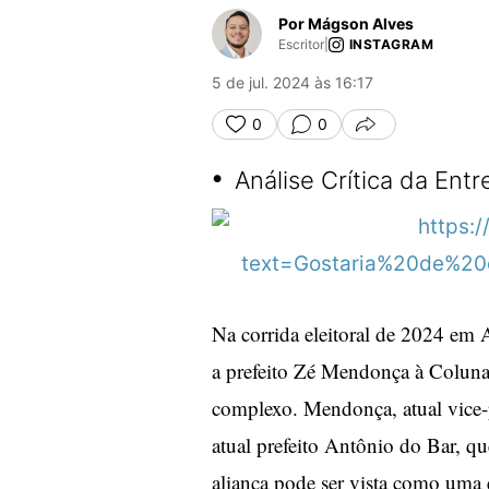
Por Mágson Alves
Escritor
|
INSTAGRAM
5 de jul. 2024 às 16:17
0
0
COMPARTILHA
•
Análise Crítica da Ent
Na corrida eleitoral de 2024 em A
a prefeito Zé Mendonça à Coluna 
complexo. Mendonça, atual vice-p
atual prefeito Antônio do Bar, qu
aliança pode ser vista como uma e