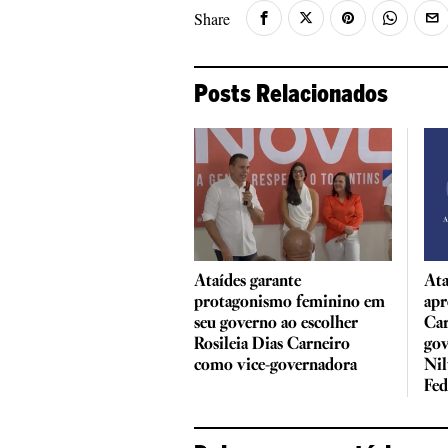
Share
Posts Relacionados
Ataídes garante
Ata
protagonismo feminino em
apr
seu governo ao escolher
Car
Rosileia Dias Carneiro
gov
como vice-governadora
Nil
Fed