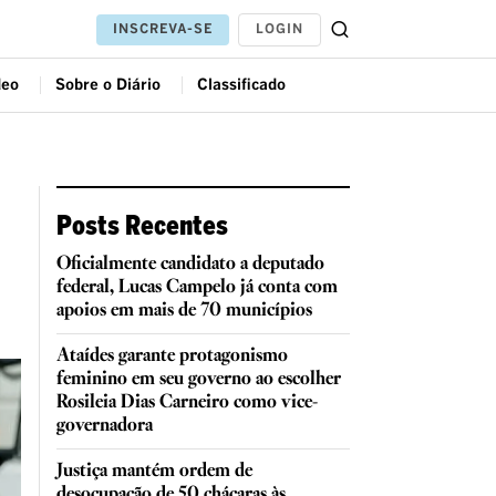
LOGIN
INSCREVA-SE
deo
Sobre o Diário
Classificado
Posts Recentes
Oficialmente candidato a deputado
federal, Lucas Campelo já conta com
apoios em mais de 70 municípios
Ataídes garante protagonismo
feminino em seu governo ao escolher
Rosileia Dias Carneiro como vice-
governadora
Justiça mantém ordem de
desocupação de 50 chácaras às