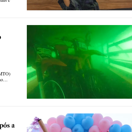
o
BMTO)
 no…
pós a