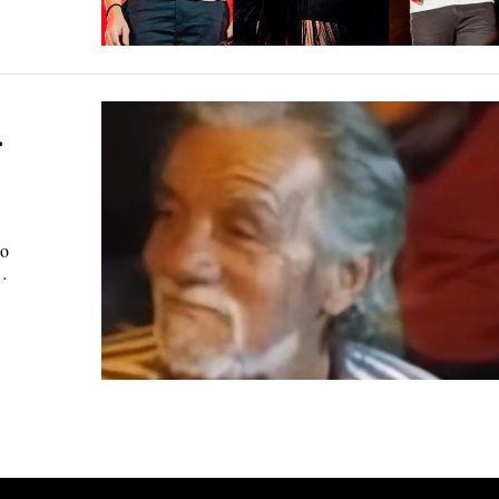
r
ão
e…