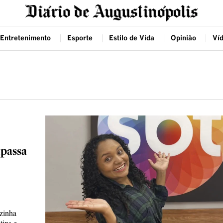
Entretenimento
Esporte
Estilo de Vida
Opinião
Ví
apassa
zinha
ins e